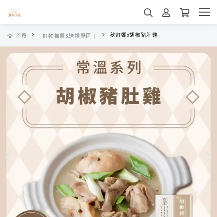
秋紅饗x胡椒豬肚雞
首頁
| 好物推薦&送禮專區 |