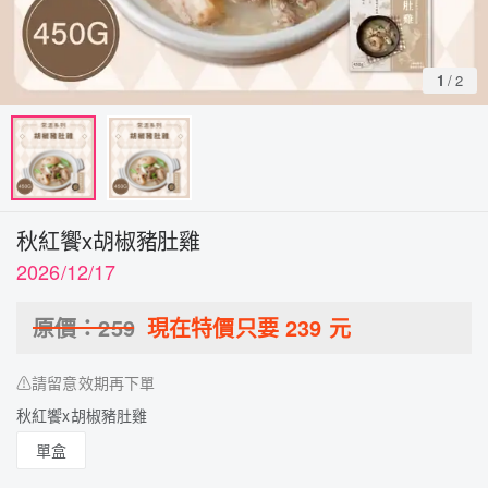
1
/
2
秋紅饗x胡椒豬肚雞
2026/12/17
原價：
259
現在特價只要
239
元
⚠請留意效期再下單
秋紅饗x胡椒豬肚雞
單盒