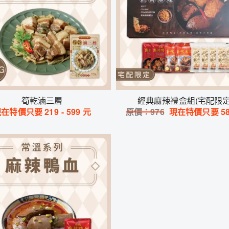
筍乾滷三層
經典麻辣禮盒組(宅配限定
現在特價只要
219
-
599
元
原價：
976
現在特價只要
5