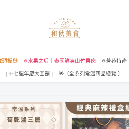
枕頭榴槤
❄水果之后｜泰國鮮凍山竹果肉
❄芳苑特產
| ✨七週年慶大回饋 |
🌟〔全系列常溫商品總覽 〕