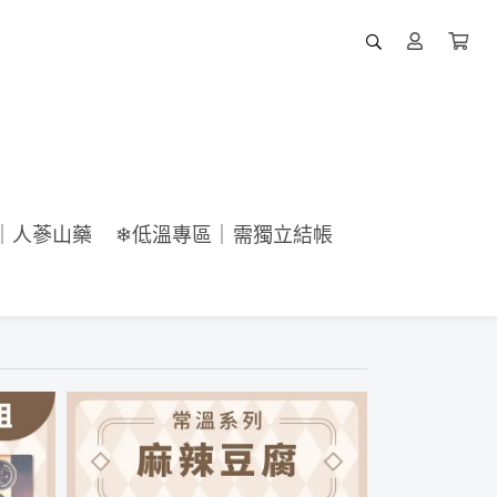
｜人蔘山藥
❄低溫專區｜需獨立結帳