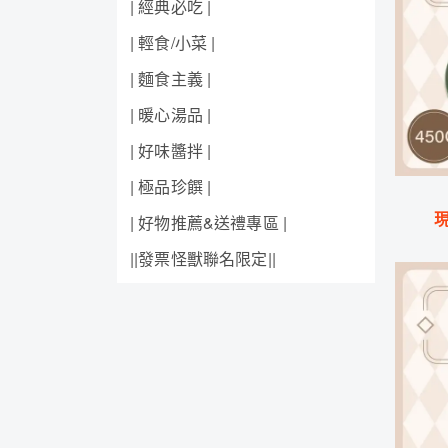
| 經典必吃 |
| 輕食/小菜 |
| 麵食主義 |
| 暖心湯品 |
| 好味醬拌 |
| 極品珍饌 |
| 好物推薦&送禮專區 |
||發票怪獸聯名限定||