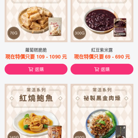
蘿蔔糕脆脆
紅豆紫米露
現在特價只要
109
-
1090
元
現在特價只要
69
-
690
元
選購
選購