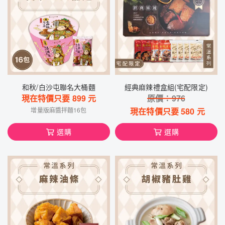
和秋/白沙屯聯名大桶麵
經典麻辣禮盒組(宅配限定)
現在特價只要
899
元
原價：
976
增量版麻醬拌麵16包
現在特價只要
580
元
選購
選購