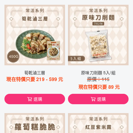
筍乾滷三層
原味刀削麵 5入/組
現在特價只要
219
-
599
元
原價：
115
現在特價只要
89
元
選購
選購