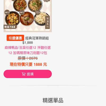
任選優惠
經典冠軍熱銷組
$1,888
麻辣鴨血/豆腐任選12 拌麵任選
12 加碼贈原味刀削麵12包
原價：
2676
現在特價只要
1888
元
選購
精選單品