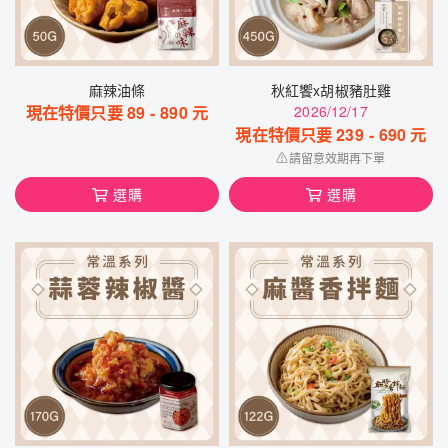
麻辣油條
秋紅饗x胡椒豬肚雞
現在特價只要
89
-
890
元
2026/12/17
現在特價只要
239
-
690
元
⚠請留意效期再下單
選購
選購