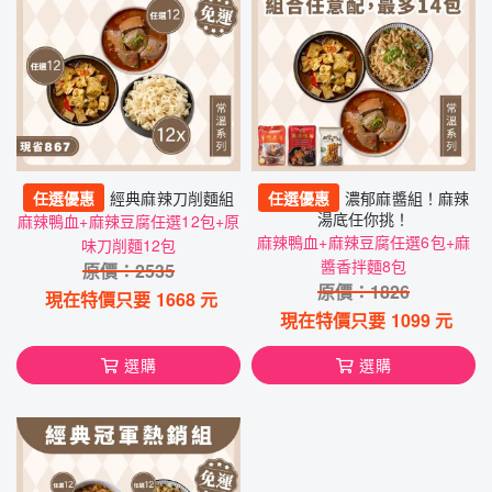
任選優惠
經典麻辣刀削麵組
任選優惠
濃郁麻醬組！麻辣
湯底任你挑！
麻辣鴨血+麻辣豆腐任選12包+原
麻辣鴨血+麻辣豆腐任選6包+麻
味刀削麵12包
醬香拌麵8包
原價：
2535
原價：
1826
現在特價只要
1668
元
現在特價只要
1099
元
選購
選購