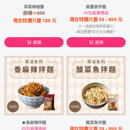
蒜蓉辣椒醬
麻醬香拌麵
原價：
250
20包最優惠組
現在特價只要
59
-
899
元
現在特價只要
189
元
⚠一般組合無附紙桶⚠
請另選購"白沙屯大桶麵""
選購
選購
★香麻辣拌麵
酸菜魚拌麵
20包最優惠組
現在特價只要
59
-
899
元