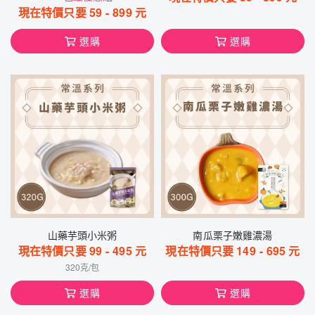
現在特價只要
59
-
899
元
選購
選購
山藥芋頭小米粥
南瓜栗子嫩雞濃湯
現在特價只要
99
-
495
元
現在特價只要
149
-
695
元
320克/包
選購
選購