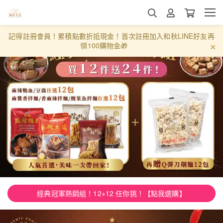
記得註冊會員！累積點數折抵現金！首次註冊加入和秋LINE好友再
領100購物金🎁
經典冠軍熱銷組！12+12 任你挑！【點我選購】