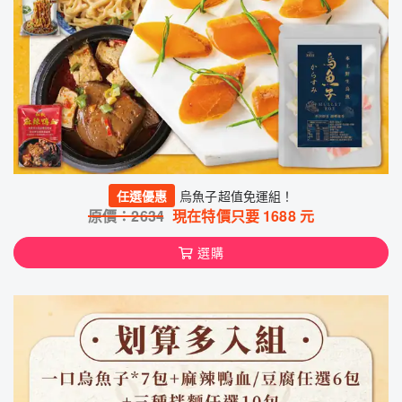
任選優惠
烏魚子超值免運組！
原價：
2634
現在特價只要
1688
元
選購