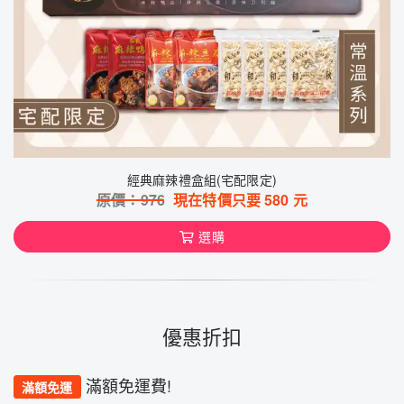
經典麻辣禮盒組(宅配限定)
原價：
976
現在特價只要
580
元
選購
優惠折扣
滿額免運費!
滿額免運