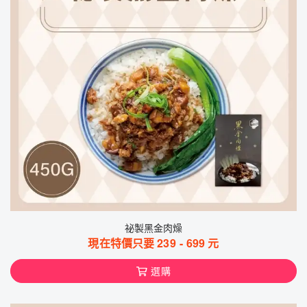
祕製黑金肉燥
現在特價只要
239
-
699
元
選購