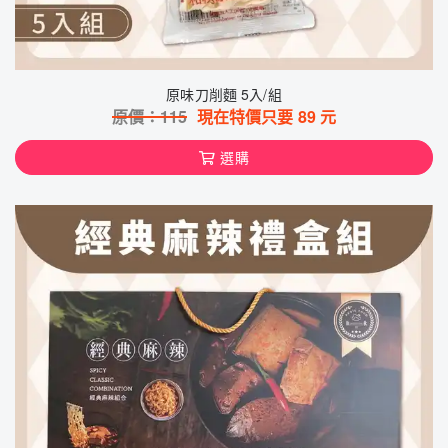
原味刀削麵 5入/組
原價：
115
現在特價只要
89
元
選購