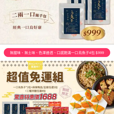
無腥味、無土味、色澤通透、口感飽滿一口烏魚子4包 $999