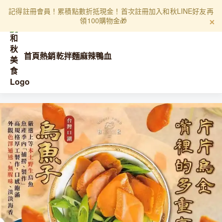
記得註冊會員！累積點數折抵現金！首次註冊加入和秋LINE好友再
領100購物金🎁
首頁
熱銷乾拌麵
麻辣鴨血