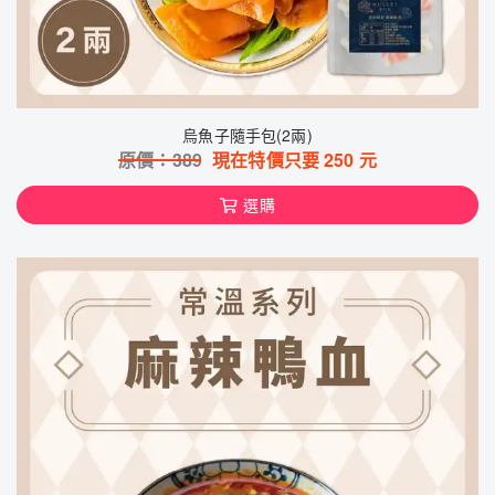
烏魚子隨手包(2兩)
原價：
389
現在特價只要
250
元
選購