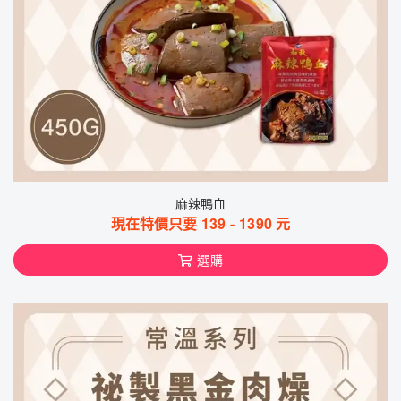
麻辣鴨血
現在特價只要
139
-
1390
元
選購