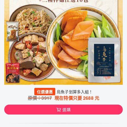
任選優惠
烏魚子划算多入組！
原價：
3917
現在特價只要
2688
元
選購