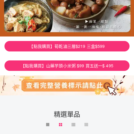
【點我購買】筍乾滷三層$219 三盒$599
【點我購買】山藥芋頭小米粥 $99 買五送一$ 495
精選單品