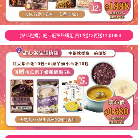
【點此選購】經典冠軍熱銷組 買12送12再送12 $1888