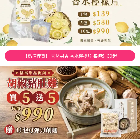
【點這裡買】 天然果香 香水檸檬片 每包$139起