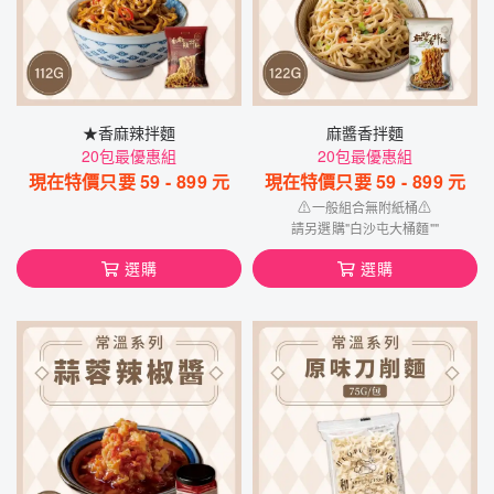
★香麻辣拌麵
麻醬香拌麵
20包最優惠組
20包最優惠組
現在特價只要
59
-
899
元
現在特價只要
59
-
899
元
⚠一般組合無附紙桶⚠
請另選購"白沙屯大桶麵""
選購
選購