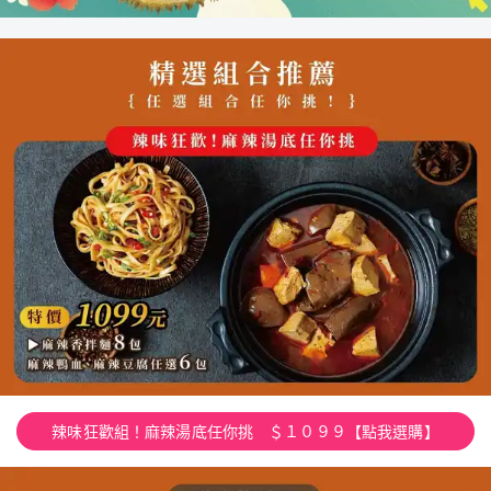
辣味狂歡組！麻辣湯底任你挑 ＄１０９９【點我選購】