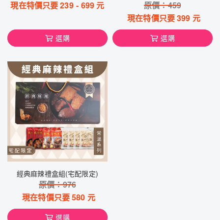
現在特價只要
239
-
699
元
原價：
459
現在特價只要
399
元
選購
選購
經典麻辣禮盒組(宅配限定)
原價：
976
現在特價只要
580
元
選購