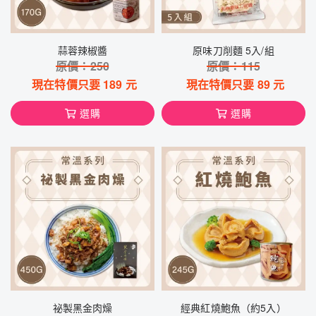
蒜蓉辣椒醬
原味刀削麵 5入/組
原價：
250
原價：
115
現在特價只要
189
元
現在特價只要
89
元
選購
選購
祕製黑金肉燥
經典紅燒鮑魚（約5入）