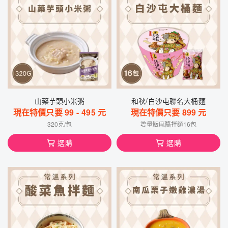
山藥芋頭小米粥
和秋/白沙屯聯名大桶麵
現在特價只要
99
-
495
元
現在特價只要
899
元
320克/包
增量版麻醬拌麵16包
選購
選購