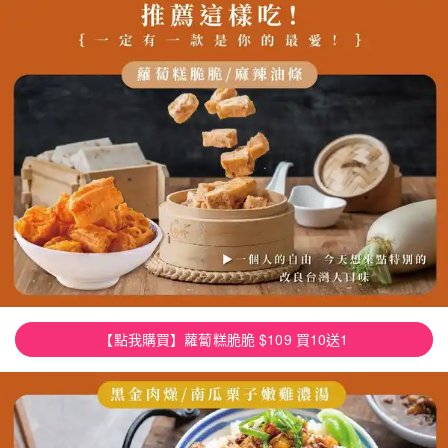
【點我購買】蘿蔔糕脆脆 $109 買10送1